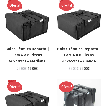
¡Oferta!
¡Oferta!
era:
es:
65.00€.
55.00€.
Bolsa Térmica Reparto |
Bolsa Térmica Reparto |
Para 4 a 6 Pizzas
Para 4 a 6 Pizzas
40x40x23 – Mediana
45x45x23 – Grande
El
El
El
El
75.00
€
65.00
€
85.00
€
75.00
€
precio
precio
precio
precio
original
actual
original
actual
¡Oferta!
¡Oferta!
era:
es:
era:
es:
75.00€.
65.00€.
85.00€.
75.00€.