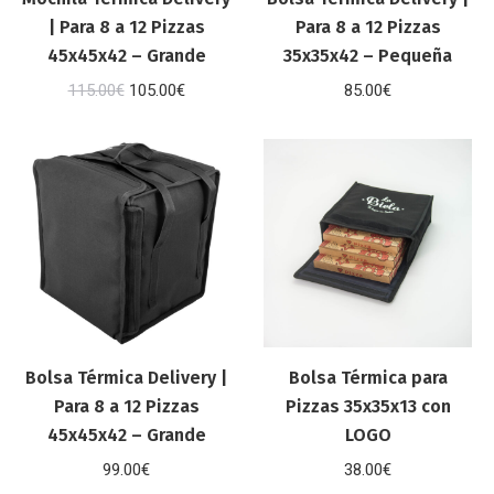
| Para 8 a 12 Pizzas
Para 8 a 12 Pizzas
45x45x42 – Grande
35x35x42 – Pequeña
El
El
115.00
€
105.00
€
85.00
€
precio
precio
original
actual
era:
es:
115.00€.
105.00€.
Bolsa Térmica Delivery |
Bolsa Térmica para
Para 8 a 12 Pizzas
Pizzas 35x35x13 con
45x45x42 – Grande
LOGO
99.00
€
38.00
€