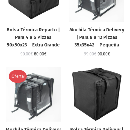
Bolsa Térmica Reparto |
Mochila Térmica Delivery
Para 4 a 6 Pizzas
| Para 8 a 12 Pizzas
50x50x23 – Extra Grande
35x35x42 – Pequeña
El
El
El
El
90.00
€
80.00
€
99.00
€
90.00
€
precio
precio
precio
precio
original
actual
original
actual
¡Oferta!
era:
es:
era:
es:
90.00€.
80.00€.
99.00€.
90.00€.
Mochila Térmica Delivery
Bolsa Térmica Delivery |