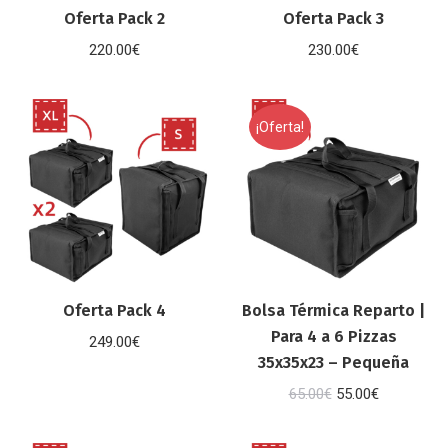
Oferta Pack 2
Oferta Pack 3
220.00
€
230.00
€
¡Oferta!
Oferta Pack 4
Bolsa Térmica Reparto |
Para 4 a 6 Pizzas
249.00
€
35x35x23 – Pequeña
El
El
65.00
€
55.00
€
precio
precio
original
actual