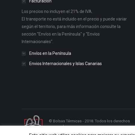
Facturación
Los precios no incluyen el 21% de IVA.
El transporte no está incluido en el precio y puede variar
según el territorio, para más información consulte la
sección "Envíos en la Península" y "Envíos
Internacionales".
Envíos en la Península
Envios Internacionales y Islas Canarias
© Bolsas Térmicas - 2018. Todos los derechos
reservados.
Diseño y desarrollo web por
ENRIC
GOMEZ.COM