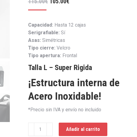
El
El
115.00
€
105.00
€
precio
precio
original
actual
Capacidad:
Hasta 12 cajas
era:
es:
Serigrafiable:
Sí
115.00€.
105.00€.
Asas:
Simétricas
Tipo cierre:
Velcro
Tipo apertura:
Frontal
Talla L – Super Rigida
¡Estructura interna de
Acero Inoxidable!
*Precio sin IVA y envío no incluido
Mochila
Añadir al carrito
Térmica