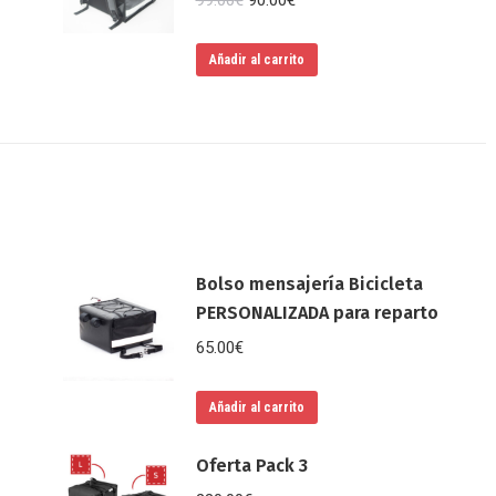
99.00
€
90.00
€
precio
precio
original
actual
Añadir al carrito
era:
es:
99.00€.
90.00€.
Bolso mensajería Bicicleta
PERSONALIZADA para reparto
65.00
€
Añadir al carrito
Oferta Pack 3