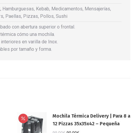
rt, Hamburguesas, Kebab, Medicamentos, Mensajerías,
s, Paellas, Pizzas, Pollos, Sushi
bado con abertura superior o frontal.
a térmica cómo una mochila.
teriores en varilla de Inox.
ables por tamaño y forma.
Mochila Térmica Delivery | Para 8 a
12 Pizzas 35x35x42 – Pequeña
El
El