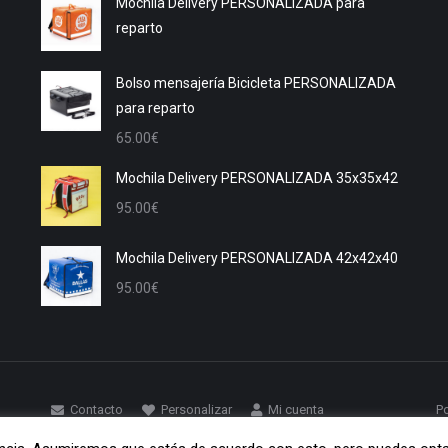
Mochila Delivery PERSONALIZADA para
reparto
Bolso mensajería Bicicleta PERSONALIZADA
para reparto
65.00
€
Mochila Delivery PERSONALIZADA 35x35x42
95.00
€
Mochila Delivery PERSONALIZADA 42x42x40
95.00
€
Contacto
Personalizar
Mi cuenta
Po
Blog