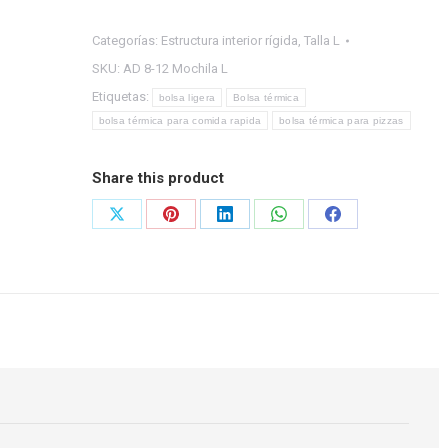
Delivery
|
Categorías:
Estructura interior rígida
,
Talla L
Para
SKU:
AD 8-12 Mochila L
8
Etiquetas:
bolsa ligera
Bolsa térmica
a
bolsa térmica para comida rapida
bolsa térmica para pizzas
12
Pizzas
Share this product
45x45x42
–
Share
Share
Share
Share
Share
Grande
on
on
on
on
on
cantidad
X
Pinterest
LinkedIn
WhatsApp
Facebook