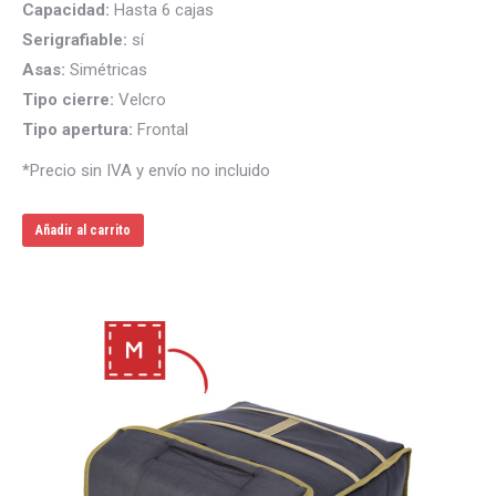
Capacidad:
Hasta 6 cajas
original
actual
Serigrafiable:
sí
era:
es:
Asas:
Simétricas
75.00€.
65.00€.
Tipo cierre:
Velcro
Tipo apertura:
Frontal
*Precio sin IVA y envío no incluido
Añadir al carrito