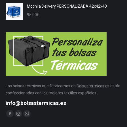
Mochila Delivery PERSONALIZADA 42x42x40
95.00
€
Las bolsas térmicas que fabricamos en
Bolsastermicas.es
están
confeccionadas con los mejores textiles españoles.
info@bolsastermicas.es
Encuéntranos en:
Facebook
Instagram
Whatsapp
page
page
page