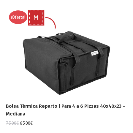
¡Oferta!
Bolsa Térmica Reparto | Para 4 a 6 Pizzas 40x40x23 –
Mediana
El
El
75.00
€
65.00
€
precio
precio