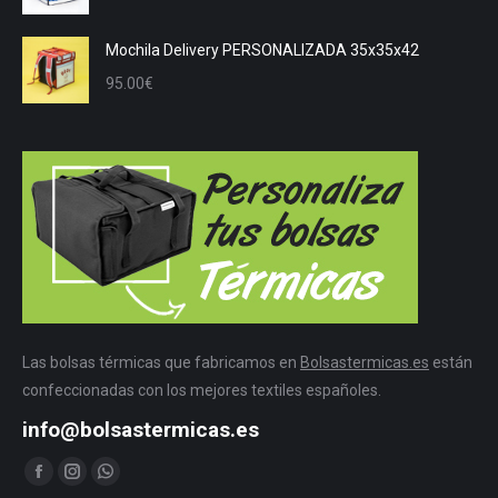
Mochila Delivery PERSONALIZADA 35x35x42
95.00
€
Las bolsas térmicas que fabricamos en
Bolsastermicas.es
están
confeccionadas con los mejores textiles españoles.
info@bolsastermicas.es
Encuéntranos en:
Facebook
Instagram
Whatsapp