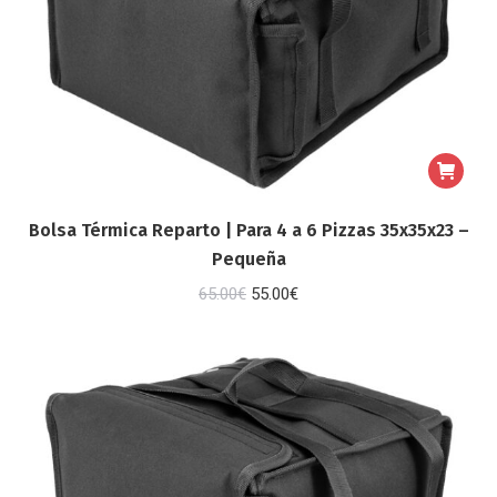
Bolsa Térmica Reparto | Para 4 a 6 Pizzas 35x35x23 –
Pequeña
El
El
65.00
€
55.00
€
precio
precio
original
actual
era:
es:
65.00€.
55.00€.