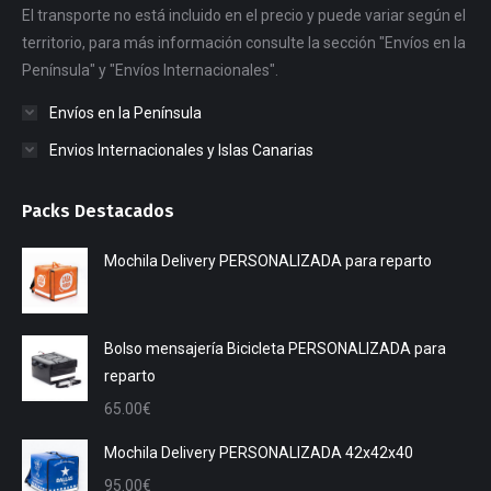
El transporte no está incluido en el precio y puede variar según el
territorio, para más información consulte la sección "Envíos en la
Península" y "Envíos Internacionales".
Envíos en la Península
Envios Internacionales y Islas Canarias
Packs Destacados
Mochila Delivery PERSONALIZADA para reparto
Bolso mensajería Bicicleta PERSONALIZADA para
reparto
65.00
€
Mochila Delivery PERSONALIZADA 42x42x40
95.00
€